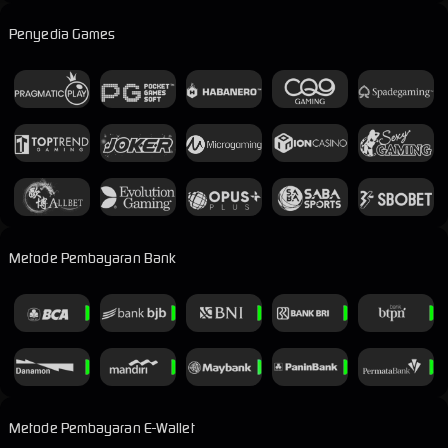
Penyedia Games
Metode Pembayaran Bank
Metode Pembayaran E-Wallet