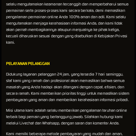
selalu mengutamakan keamanan tercanggih dan memperbaharui semua
permainan serta proses-proses kami secara berkala, demi memastikan
pengalaman permainan online Anda 100% aman dan adil. Kami selalu
mengutamakan menjaga kerahasiaan informasi Anda, dan kami tidak
akan pernah membagikannya ataupun menjualnya ke pihak ketiga,
kecuali diharuskan sesuai dengan yang disebutkan di Kebijakan Privasi
kami.
PELAYANAN PELANGGAN
Didukung layanan pelanggan 24 jam, yang tersedia 7 hari seminggu,
staf kami yang ramah dan profesional akan memastikan bahwa semua
masalah yang Anda hadapi akan ditangani dengan cepat, efisien, dan
secara ramah. Kami memberikan prioritas tinggi untuk memastikan sistem
pembayaran yang aman dan memberikan kerahasiaan informasi pribadi.
Misi utama kami adalah selalu memberikan pengalaman taruhan online
terbaik bagi pemain yang bertanggung jawab. Silahkan hubungi kami
melalui Livechat dan Whatsapp, dengan saran dan komentar Anda.
Kami memilki beberapa metode pembayaran yang mudah dan aman,